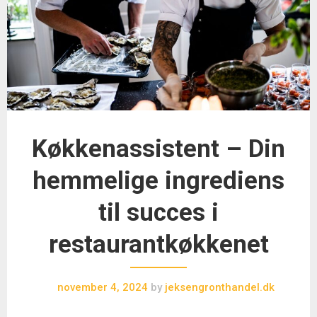
Køkkenassistent – Din
hemmelige ingrediens
til succes i
restaurantkøkkenet
november 4, 2024
by
jeksengronthandel.dk