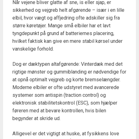
Når vejene bliver glatte af sne, is eller sjap, er
sikkerhed og vejgreb helt afgørende – især i en lille
elbil, hvor vægt og affjedring ofte adskiller sig fra
større køretøjer. Mange små elbiler har et lavt
tyngdepunkt på grund af batteriernes placering,
hvilket faktisk kan give en mere stabil kørsel under
vanskelige forhold.
Dog er dæktypen altafgørende: Vinterdæk med det
rigtige mønster og gummiblanding er nødvendige for
at opnå optimalt vejgreb og korte bremselængder.
Moderne elbiler er ofte udstyret med avancerede
systemer som antispin (traction control) og
elektronisk stabilitetskontrol (ESC), som hjælper
føreren med at bevare kontrollen, hvis bilen
begynder at skride ud.
Alligevel er det vigtigt at huske, at fysikkens love