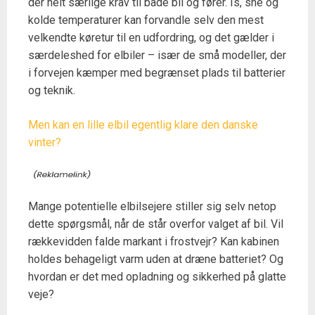
der helt særlige krav til både bil og fører. Is, sne og
kolde temperaturer kan forvandle selv den mest
velkendte køretur til en udfordring, og det gælder i
særdeleshed for elbiler – især de små modeller, der
i forvejen kæmper med begrænset plads til batterier
og teknik.
Men kan en lille elbil egentlig klare den danske
vinter?
Mange potentielle elbilsejere stiller sig selv netop
dette spørgsmål, når de står overfor valget af bil. Vil
rækkevidden falde markant i frostvejr? Kan kabinen
holdes behageligt varm uden at dræne batteriet? Og
hvordan er det med opladning og sikkerhed på glatte
veje?