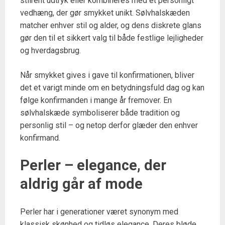
stilrent udtryk eller kombineres med et personligt
vedhæng, der gør smykket unikt. Sølvhalskæden
matcher enhver stil og alder, og dens diskrete glans
gør den til et sikkert valg til både festlige lejligheder
og hverdagsbrug.
Når smykket gives i gave til konfirmationen, bliver
det et varigt minde om en betydningsfuld dag og kan
følge konfirmanden i mange år fremover. En
sølvhalskæde symboliserer både tradition og
personlig stil – og netop derfor glæder den enhver
konfirmand.
Perler – elegance, der
aldrig går af mode
Perler har i generationer været synonym med
klassisk skønhed og tidløs elegance. Deres bløde